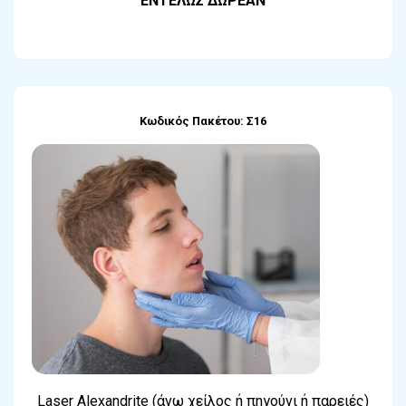
ΕΝΤΕΛΩΣ ΔΩΡΕΑΝ
Κωδικός Πακέτου: Σ16
Laser Alexandrite (άνω χείλος ή πηγούνι ή παρειές)