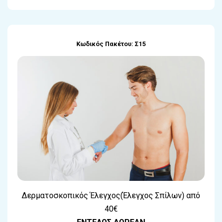
Κωδικός Πακέτου: Σ15
Δερματοσκοπικός Έλεγχος(Έλεγχος Σπίλων) από
40€