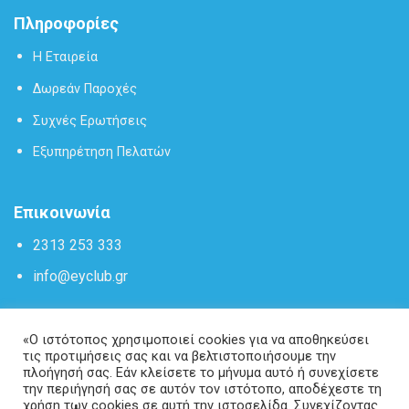
Πληροφορίες
Η Εταιρεία
Δωρεάν Παροχές
Συχνές Ερωτήσεις
Εξυπηρέτηση Πελατών
Επικοινωνία
2313 253 333
info@eyclub.gr
«Ο ιστότοπος χρησιμοποιεί cookies για να αποθηκεύσει
τις προτιμήσεις σας και να βελτιστοποιήσουμε την
πλοήγησή σας. Εάν κλείσετε το μήνυμα αυτό ή συνεχίσετε
την περιήγησή σας σε αυτόν τον ιστότοπο, αποδέχεστε τη
χρήση των cookies σε αυτή την ιστοσελίδα. Συνεχίζοντας