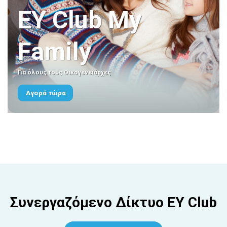
ΕΥ Club My
Family
Για όλους τους Οικογενειάρχες
Αγορά τώρα
Συνεργαζόμενο Δίκτυο EY Club