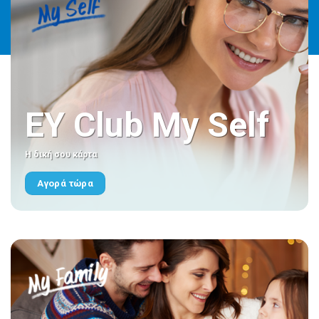
EY Club My Self
Η δική σου κάρτα
Αγορά τώρα