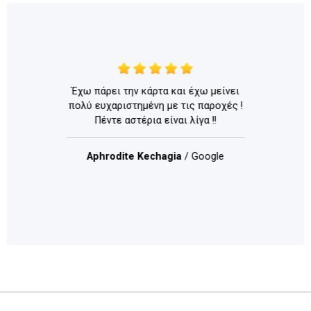
κάρτα και έχω μείνει
Απλά εξαιρετ
μένη με τις παροχές !
ευγενεστατοι άνθ
ρια είναι λίγα !!
εξερετικες
ανεπυ
Kechagia
/ Google
Panagiotis Pe